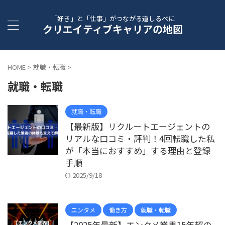
「好き」と「仕事」がつながる道しるべに
クリエイティブキャリアの地図
HOME
>
就職・転職
>
就職・転職
就職・転職
【最新版】リクルートエージェントの
リアルな口コミ・評判！4回転職した私
が「本当におすすめ」する理由と登録
手順
2025/9/18
エンタメ
働き方
就職・転職
【2025年最新】エンタメ業界15年超の