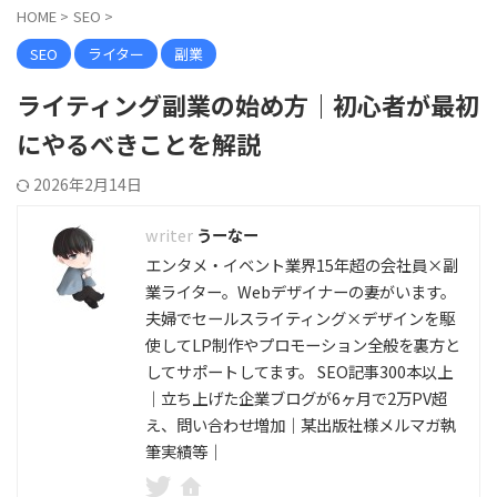
HOME
>
SEO
>
SEO
ライター
副業
ライティング副業の始め方｜初心者が最初
にやるべきことを解説
2026年2月14日
うーなー
エンタメ・イベント業界15年超の会社員×副
業ライター。Webデザイナーの妻がいます。
夫婦でセールスライティング×デザインを駆
使してLP制作やプロモーション全般を裏方と
してサポートしてます。 SEO記事300本以上
｜立ち上げた企業ブログが6ヶ月で2万PV超
え、問い合わせ増加｜某出版社様メルマガ執
筆実績等｜