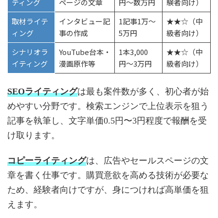
ティング
ページの文章
円〜数万円
験者向け）
取材ライテ
インタビュー記
1記事1万〜
★★☆（中
ィング
事の作成
5万円
級者向け）
シナリオラ
YouTube台本・
1本3,000
★★☆（中
イティング
漫画原作等
円〜3万円
級者向け）
SEOライティング
は最も案件数が多く、初心者が始
めやすい分野です。検索エンジンで上位表示を狙う
記事を執筆し、文字単価0.5円〜3円程度で報酬を受
け取ります。
コピーライティング
は、広告やセールスページの文
章を書く仕事です。購買意欲を高める技術が必要な
ため、経験者向けですが、身につければ高単価を狙
えます。