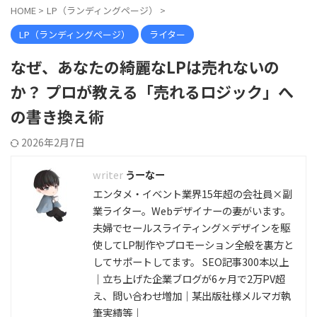
HOME
>
LP（ランディングページ）
>
LP（ランディングページ）
ライター
なぜ、あなたの綺麗なLPは売れないの
か？ プロが教える「売れるロジック」へ
の書き換え術
2026年2月7日
うーなー
エンタメ・イベント業界15年超の会社員×副
業ライター。Webデザイナーの妻がいます。
夫婦でセールスライティング×デザインを駆
使してLP制作やプロモーション全般を裏方と
してサポートしてます。 SEO記事300本以上
｜立ち上げた企業ブログが6ヶ月で2万PV超
え、問い合わせ増加｜某出版社様メルマガ執
筆実績等｜